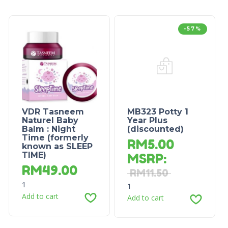
-57%
VDR Tasneem
MB323 Potty 1
Naturel Baby
Year Plus
Balm : Night
(discounted)
Time (formerly
RM
5.00
known as SLEEP
TIME)
MSRP
:
RM
49.00
RM
11.50
1
1
Add to cart
Add to cart