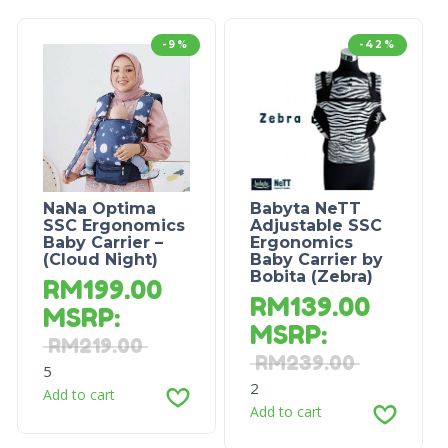
-9%
-42%
NaNa Optima
Babyta NeTT
SSC Ergonomics
Adjustable SSC
Baby Carrier –
Ergonomics
(Cloud Night)
Baby Carrier by
Bobita (Zebra)
RM
199.00
RM
139.00
MSRP
:
MSRP
:
RM
219.00
RM
239.00
5
2
Add to cart
Add to cart