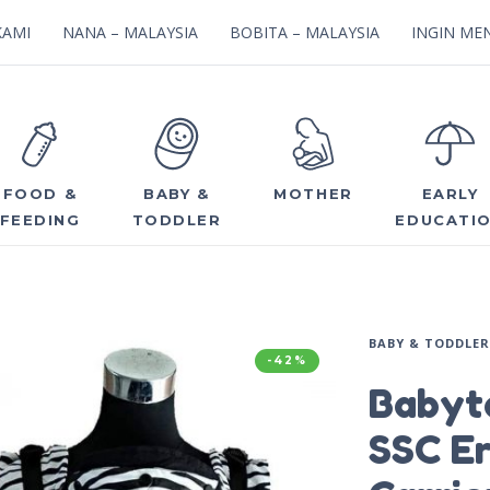
KAMI
NANA – MALAYSIA
BOBITA – MALAYSIA
INGIN MEN
FOOD &
BABY &
MOTHER
EARLY
FEEDING
TODDLER
EDUCATI
BABY & TODDLER
-42%
Babyt
SSC E