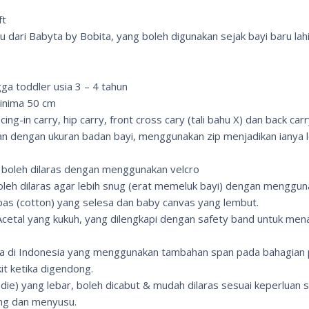
ft
u dari Babyta by Bobita, yang boleh digunakan sejak bayi baru lah
ga toddler usia 3 – 4 tahun
minima 50 cm
acing-in carry, hip carry, front cross cary (tali bahu X) dan back car
kan dengan ukuran badan bayi, menggunakan zip menjadikan ianya 
 boleh dilaras dengan menggunakan velcro
leh dilaras agar lebih snug (erat memeluk bayi) dengan menggunak
as (cotton) yang selesa dan baby canvas yang lembut.
cetal yang kukuh, yang dilengkapi dengan safety band untuk me
ma di Indonesia yang menggunakan tambahan span pada bahagian
t ketika digendong.
die) yang lebar, boleh dicabut & mudah dilaras sesuai keperluan s
g dan menyusu.