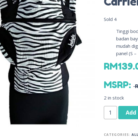
Carrie
Sold
4
Tinggi bo
badan bayi
mudah dig
panel (S –
RM
139.
MSRP
:
2 in stock
Add 
CATEGORIES:
AL