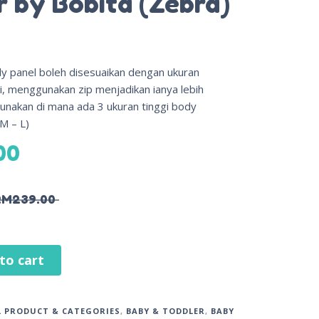
r by Bobita (Zebra)
dy panel boleh disesuaikan dengan ukuran
, menggunakan zip menjadikan ianya lebih
unakan di mana ada 3 ukuran tinggi body
 M – L)
00
RM
239.00
to cart
L PRODUCT & CATEGORIES
,
BABY & TODDLER
,
BABY