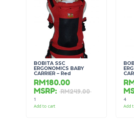
BOBITA SSC
BOB
ERGONOMICS BABY
ERG
CARRIER – Red
CAR
RM
180.00
R
MSRP
:
M
RM
249.00
1
4
Add to cart
Add t