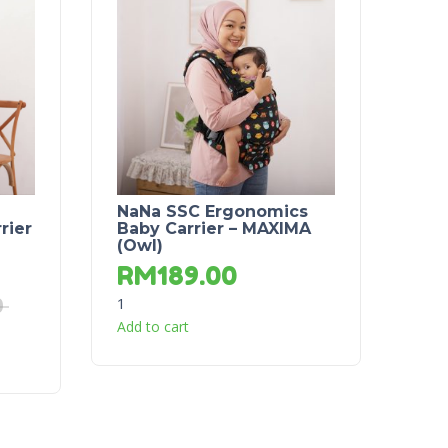
NaNa SSC Ergonomics
rier
Baby Carrier – MAXIMA
(Owl)
RM
189.00
1
0
Add to cart