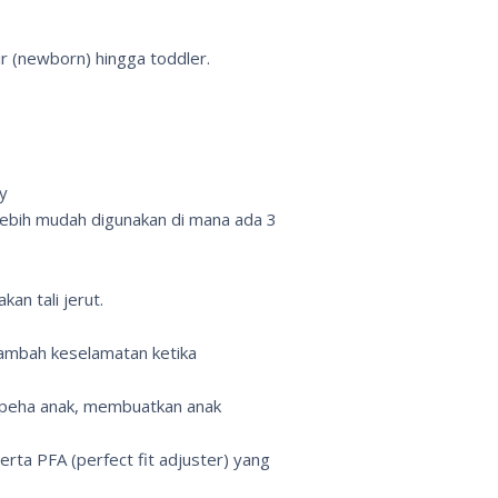
ir (newborn) hingga toddler.
ry
lebih mudah digunakan di mana ada 3
an tali jerut.
nambah keselamatan ketika
 peha anak, membuatkan anak
erta PFA (perfect fit adjuster) yang