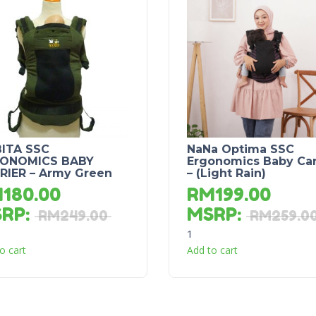
ITA SSC
NaNa Optima SSC
ONOMICS BABY
Ergonomics Baby Car
RIER – Army Green
– (Light Rain)
M
180.00
RM
199.00
SRP
:
MSRP
:
RM
249.00
RM
259.0
1
o cart
Add to cart