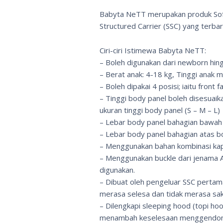
Babyta NeTT merupakan produk So
Structured Carrier (SSC) yang terbar
Ciri-ciri Istimewa Babyta NeTT:
– Boleh digunakan dari newborn hing
– Berat anak: 4-18 kg, Tinggi anak 
– Boleh dipakai 4 posisi; iaitu front f
– Tinggi body panel boleh disesuai
ukuran tinggi body panel (S – M – L)
– Lebar body panel bahagian bawah
– Lebar body panel bahagian atas bo
– Menggunakan bahan kombinasi kap
– Menggunakan buckle dari jenama A
digunakan.
– Dibuat oleh pengeluar SSC perta
merasa selesa dan tidak merasa saki
– Dilengkapi sleeping hood (topi hoo
menambah keselesaan menggendon