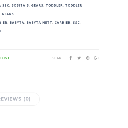
 SSC
,
BOBITA B
,
GEARS
,
TODDLER
,
TODDLER
L GEARS
RIER
,
BABYTA
,
BABYTA NETT
,
CARRIER
,
SSC
,
L
HLIST
SHARE
REVIEWS (0)