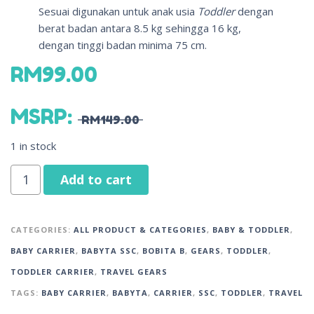
Sesuai digunakan untuk anak usia
Toddler
dengan
berat badan antara 8.5 kg sehingga 16 kg,
dengan tinggi badan minima 75 cm.
RM
99.00
MSRP
:
RM
149.00
1 in stock
Add to cart
CATEGORIES:
ALL PRODUCT & CATEGORIES
,
BABY & TODDLER
,
BABY CARRIER
,
BABYTA SSC
,
BOBITA B
,
GEARS
,
TODDLER
,
TODDLER CARRIER
,
TRAVEL GEARS
TAGS:
BABY CARRIER
,
BABYTA
,
CARRIER
,
SSC
,
TODDLER
,
TRAVEL