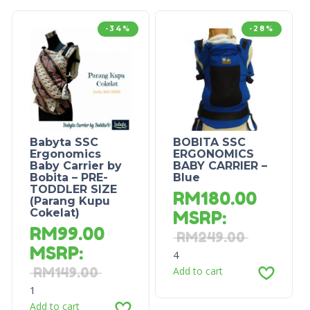
-34%
-28%
Babyta SSC
BOBITA SSC
Ergonomics
ERGONOMICS
Baby Carrier by
BABY CARRIER –
Bobita – PRE-
Blue
TODDLER SIZE
RM
180.00
(Parang Kupu
Cokelat)
MSRP
:
RM
99.00
RM
249.00
MSRP
:
4
RM
149.00
Add to cart
1
Add to cart