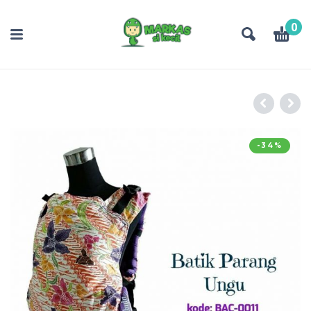
0
-34%