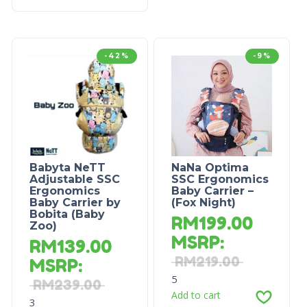
-42%
-9%
Babyta NeTT
NaNa Optima
Adjustable SSC
SSC Ergonomics
Ergonomics
Baby Carrier –
Baby Carrier by
(Fox Night)
Bobita (Baby
RM
199.00
Zoo)
MSRP
:
RM
139.00
RM
219.00
MSRP
:
5
RM
239.00
Add to cart
3