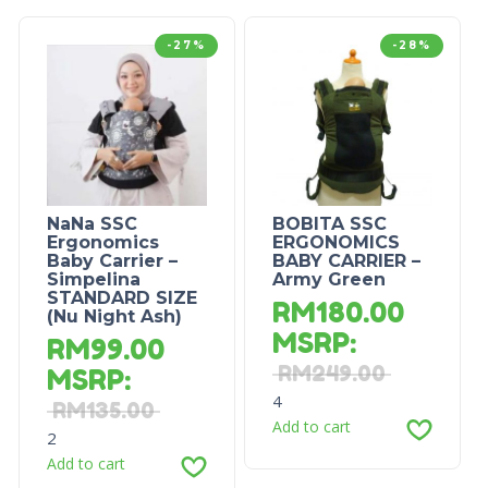
-27%
-28%
NaNa SSC
BOBITA SSC
Ergonomics
ERGONOMICS
Baby Carrier –
BABY CARRIER –
Simpelina
Army Green
STANDARD SIZE
RM
180.00
(Nu Night Ash)
MSRP
:
RM
99.00
RM
249.00
MSRP
:
4
RM
135.00
Add to cart
2
Add to cart