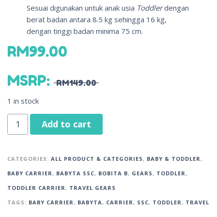
Sesuai digunakan untuk anak usia
Toddler
dengan
berat badan antara 8.5 kg sehingga 16 kg,
dengan tinggi badan minima 75 cm.
RM
99.00
MSRP
:
RM
149.00
1 in stock
Add to cart
CATEGORIES:
ALL PRODUCT & CATEGORIES
,
BABY & TODDLER
,
BABY CARRIER
,
BABYTA SSC
,
BOBITA B
,
GEARS
,
TODDLER
,
TODDLER CARRIER
,
TRAVEL GEARS
TAGS:
BABY CARRIER
,
BABYTA
,
CARRIER
,
SSC
,
TODDLER
,
TRAVEL